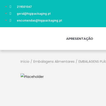
219501047
geral@higipackaging.pt
encomendas@higipackaging.pt
APRESENTAÇÃO
Início
/
Embalagens Alimentares
/
EMBALAGENS PLÁ