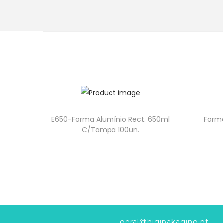
E650-Forma Alumínio Rect. 650ml
Forma
C/Tampa 100un.
geral@higipakaging.pt