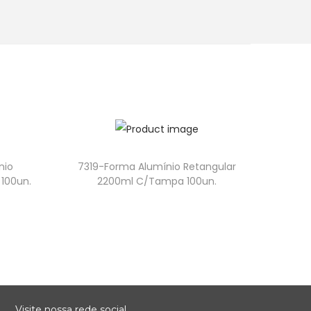
nio
7319-Forma Alumínio Retangular
100un.
2200ml C/Tampa 100un.
Visite nossa rede social