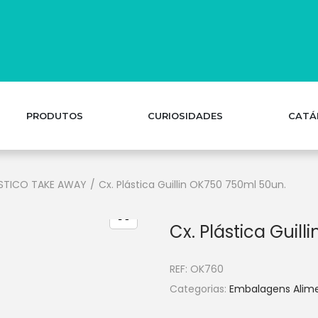
PRODUTOS
CURIOSIDADES
CATÁ
STICO TAKE AWAY
/
Cx. Plástica Guillin OK750 750ml 50un.
Cx. Plástica Guil
REF:
OK760
Categorias:
Embalagens Alim