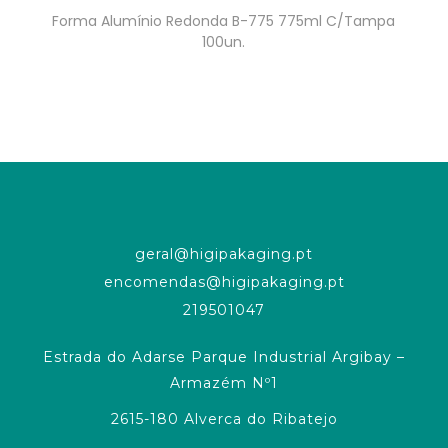
Forma Alumínio Redonda B-775 775ml C/Tampa
100un.
geral@higipakaging.pt
encomendas@higipakaging.pt
219501047
Estrada do Adarse Parque Industrial Argibay –
Armazém Nº1
2615-180 Alverca do Ribatejo