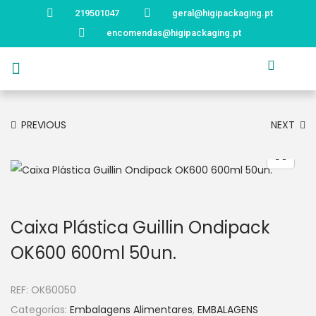
219501047
geral@higipackaging.pt
encomendas@higipackaging.pt
APRESENTAÇÃO
PRODUTOS
CURIOSIDADES
CATÁLOGOS
CONTACTOS
PREVIOUS
NEXT
Caixa Plástica Guillin Ondipack
OK600 600ml 50un.
REF:
OK60050
Categorias:
Embalagens Alimentares
,
EMBALAGENS