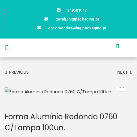
219501047
geral@higipackaging.pt
encomendas@higipackaging.pt
APRESENTAÇÃO
PRODUTOS
CURIOSIDADES
CATÁLOGOS
CONTACTOS
PREVIOUS
NEXT
Forma Alumínio Redonda 0760
C/Tampa 100un.