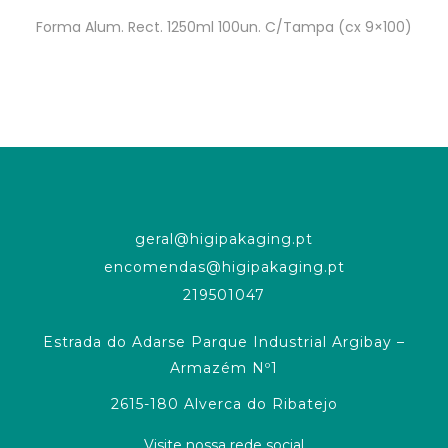
Forma Alum. Rect. 1250ml 100un. C/Tampa (cx 9×100)
geral@higipakaging.pt
encomendas@higipakaging.pt
219501047
Estrada do Adarse Parque Industrial Argibay –
Armazém Nº1
2615-180 Alverca do Ribatejo
Visite nossa rede social