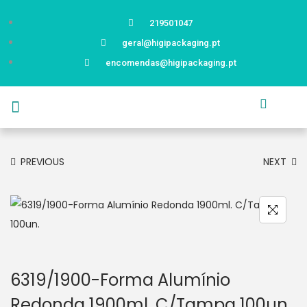
219501047
geral@higipackaging.pt
encomendas@higipackaging.pt
APRESENTAÇÃO
PRODUTOS
CURIOSIDADES
CATÁLOGOS
CONTACTOS
PREVIOUS
NEXT
6319/1900-Forma Alumínio
Redonda 1900ml. C/Tampa 100un.