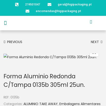
219501047
geral@higipackaging.pt
encomendas@higipackaging.pt
APRESENTAÇÃO
PRODUTOS
CURIOSIDADES
CATÁLOGOS
CONTACTOS
PREVIOUS
NEXT
Forma Aluminio Redonda
C/Tampa 0135b 305ml 25un.
REF:
0135b
Categorias:
ALUMINIO TAKE AWAY
,
Embalagens Alimentares