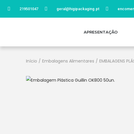
219501047
geral@higipackaging.pt
encomen
APRESENTAÇÃO
Início
/
Embalagens Alimentares
/
EMBALAGENS PLÁ