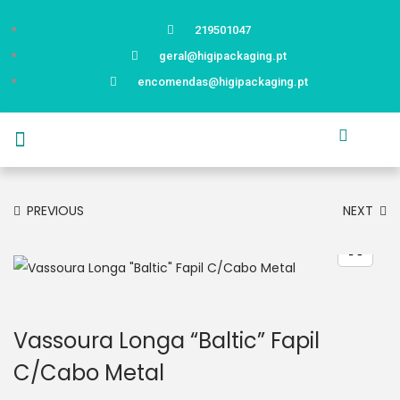
219501047
geral@higipackaging.pt
encomendas@higipackaging.pt
APRESENTAÇÃO
PRODUTOS
CURIOSIDADES
CATÁLOGOS
CONTACTOS
PREVIOUS
NEXT
Vassoura Longa “Baltic” Fapil
C/Cabo Metal