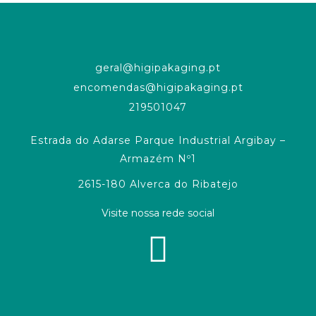
geral@higipakaging.pt
encomendas@higipakaging.pt
219501047
Estrada do Adarse Parque Industrial Argibay –
Armazém Nº1
2615-180 Alverca do Ribatejo
Visite nossa rede social