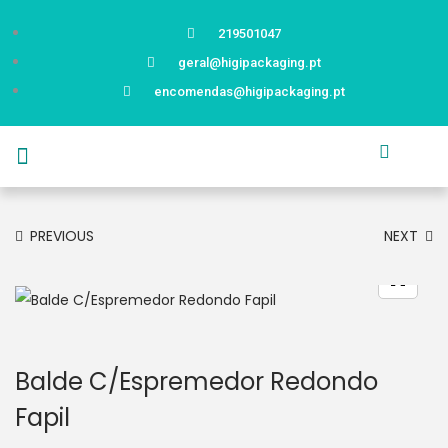
219501047
geral@higipackaging.pt
encomendas@higipackaging.pt
APRESENTAÇÃO
PRODUTOS
CURIOSIDADES
CATÁLOGOS
CONTACTOS
PREVIOUS
NEXT
Balde C/Espremedor Redondo
Fapil