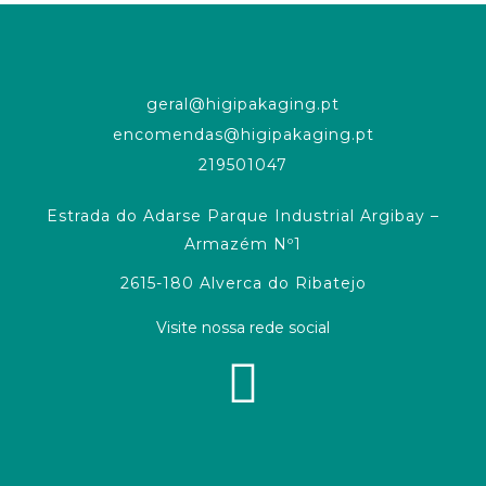
geral@higipakaging.pt
encomendas@higipakaging.pt
219501047
Estrada do Adarse Parque Industrial Argibay –
Armazém Nº1
2615-180 Alverca do Ribatejo
Visite nossa rede social