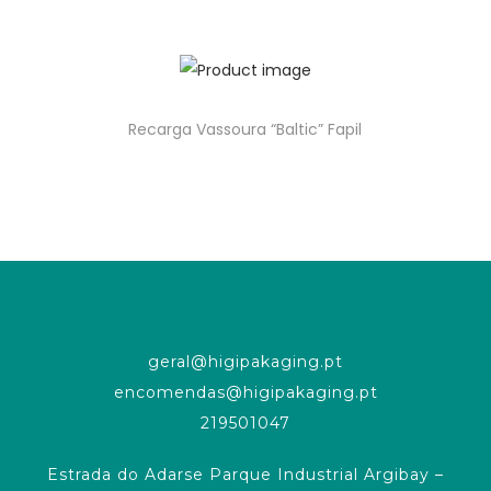
Recarga Vassoura “Baltic” Fapil
geral@higipakaging.pt
encomendas@higipakaging.pt
219501047
Estrada do Adarse Parque Industrial Argibay –