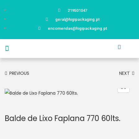
219501047
geral@higipackaging.pt
encomendas@higipackaging.pt
APRESENTAÇÃO
PRODUTOS
CURIOSIDADES
CATÁLOGOS
CONTACTOS
PREVIOUS
NEXT
Balde de Lixo Faplana 770 60lts.