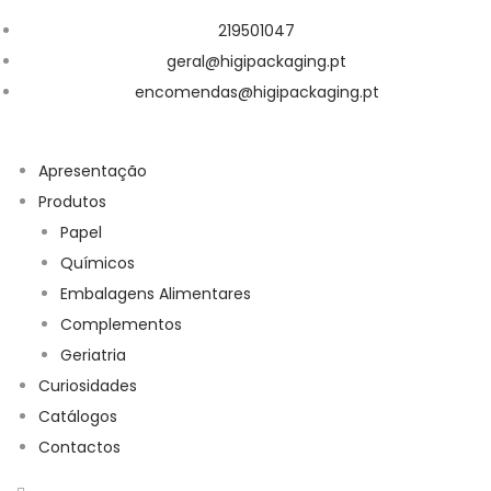
219501047
geral@higipackaging.pt
encomendas@higipackaging.pt
Apresentação
Produtos
Papel
Químicos
Embalagens Alimentares
Complementos
Geriatria
Curiosidades
Catálogos
Contactos