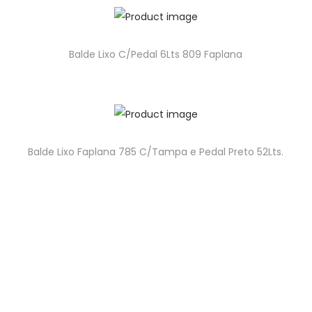
Balde Lixo C/Pedal 6Lts 809 Faplana
Balde Lixo Faplana 785 C/Tampa e Pedal Preto 52Lts.
geral@higipakaging.pt
encomendas@higipakaging.pt