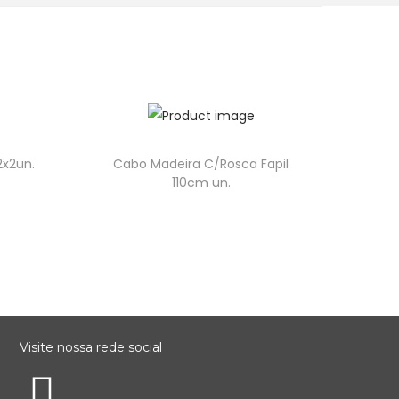
2x2un.
Cabo Madeira C/Rosca Fapil
110cm un.
Visite nossa rede social