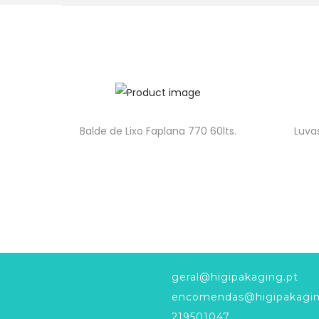
Balde de Lixo Faplana 770 60lts.
Luva
geral@higipakaging.pt
encomendas@higipakagin
219501047