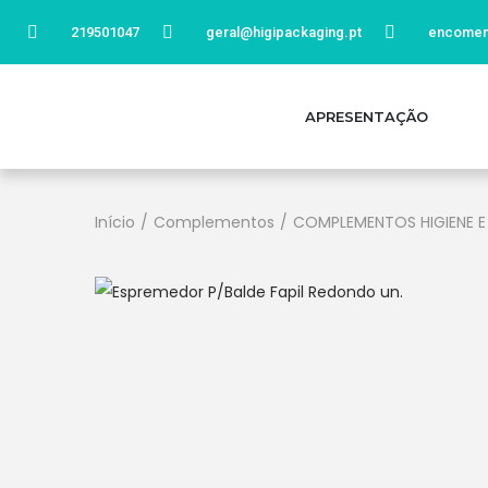
219501047
geral@higipackaging.pt
encomen
APRESENTAÇÃO
Início
/
Complementos
/
COMPLEMENTOS HIGIENE E