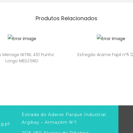
Produtos Relacionados
s Menage NITRIL 410 Punho
Esfregão Arame Fapil nº5 1
Longo MED/GRD
Estrada do Adarse Parque Industrial
Argibay – Armazém Nº1
g.pt