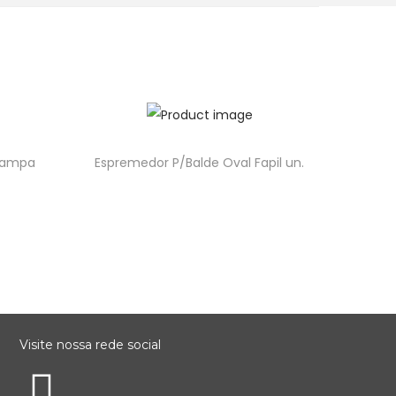
/Tampa
Espremedor P/Balde Oval Fapil un.
Visite nossa rede social