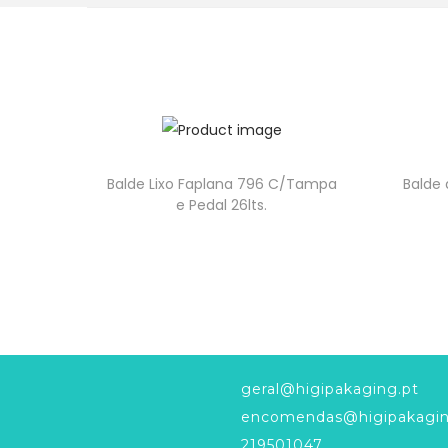
Balde Lixo Faplana 796 C/Tampa
Balde 
e Pedal 26lts.
geral@higipakaging.pt
encomendas@higipakagin
219501047