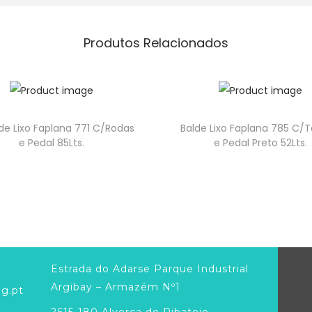
Produtos Relacionados
de Lixo Faplana 771 C/Rodas
Balde Lixo Faplana 785 C
e Pedal 85Lts.
e Pedal Preto 52Lts.
Estrada do Adarse Parque Industrial
Argibay – Armazém Nº1
g.pt