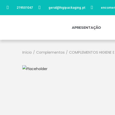
219501047
geral@higipackaging.pt
encomen
APRESENTAÇÃO
Início
/
Complementos
/
COMPLEMENTOS HIGIENE E