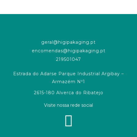
geral@higipakaging.pt
encomendas@higipakaging.pt
219501047
Estrada do Adarse Parque Industrial Argibay –
Armazém Nº1
2615-180 Alverca do Ribatejo
Visite nossa rede social