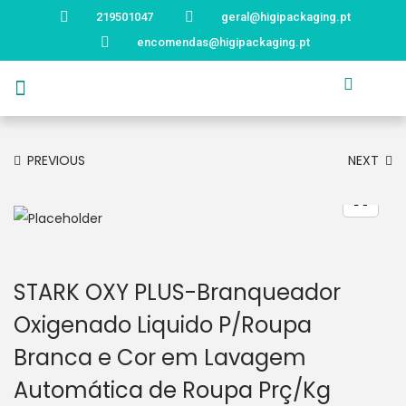
219501047
geral@higipackaging.pt
encomendas@higipackaging.pt
APRESENTAÇÃO
PRODUTOS
CURIOSIDADES
CATÁLOGOS
CONTACTOS
PREVIOUS
NEXT
STARK OXY PLUS-Branqueador
Oxigenado Liquido P/Roupa
Branca e Cor em Lavagem
Automática de Roupa Prç/Kg