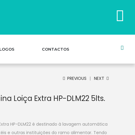
LOGOS
CONTACTOS
PREVIOUS
NEXT
na Loiça Extra HP-DLM22 5lts.
Extra HP-DLM22 é destinado à lavagem automática
téis e outras instituições do ramo alimentar. Tendo