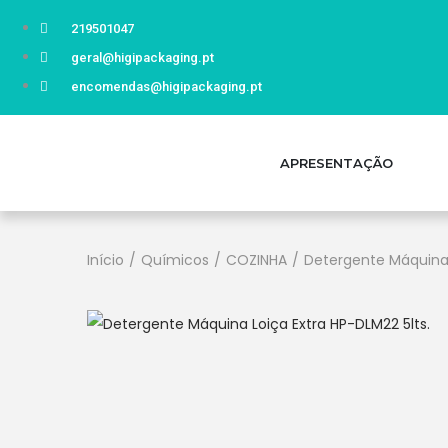
219501047
geral@higipackaging.pt
encomendas@higipackaging.pt
APRESENTAÇÃO
Início
/
Químicos
/
COZINHA
/
Detergente Máquina 