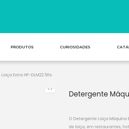
PRODUTOS
CURIOSIDADES
CATÁ
Loiça Extra HP-DLM22 5lts.
Detergente Máqui
O Detergente Loiça Máquina 
de loiça, em restaurantes, ho