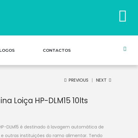
LOGOS
CONTACTOS
PREVIOUS
NEXT
na Loiça HP-DLM15 10lts
HP-DLM15 é destinado à lavagem automática de
s e outras instituições do ramo alimentar. Tendo