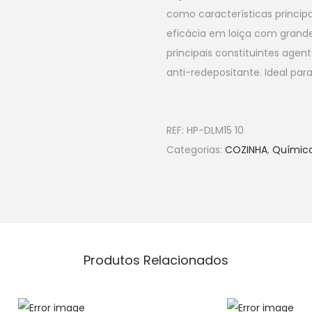
como características princi
eficácia em loiça com grand
principais constituintes agent
anti-redepositante. Ideal par
REF:
HP-DLM15 10
Categorias:
COZINHA
,
Químic
Produtos Relacionados