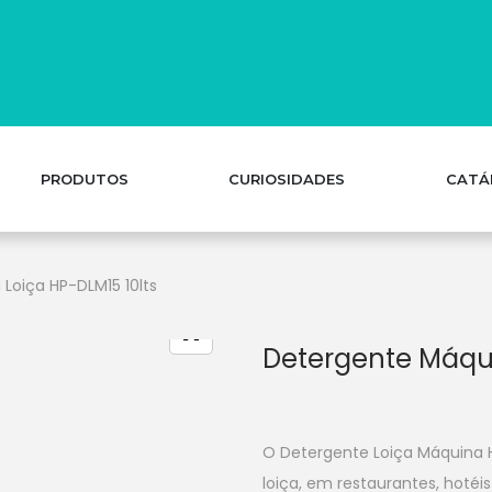
PRODUTOS
CURIOSIDADES
CATÁ
Loiça HP-DLM15 10lts
Detergente Máqui
O Detergente Loiça Máquina 
loiça, em restaurantes, hotéi