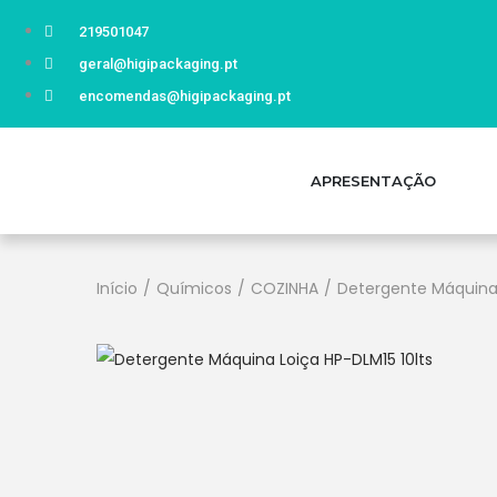
219501047
geral@higipackaging.pt
encomendas@higipackaging.pt
APRESENTAÇÃO
Início
/
Químicos
/
COZINHA
/
Detergente Máquina 