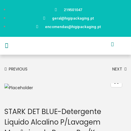
219501047
geral@higipackaging.pt
encomendas@higipackaging.pt
APRESENTAÇÃO
PRODUTOS
CURIOSIDADES
CATÁLOGOS
CONTACTOS
PREVIOUS
NEXT
STARK DET BLUE-Detergente
Liquido Alcalino P/Lavagem