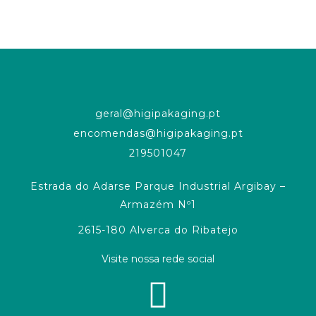
geral@higipakaging.pt
encomendas@higipakaging.pt
219501047
Estrada do Adarse Parque Industrial Argibay –
Armazém Nº1
2615-180 Alverca do Ribatejo
Visite nossa rede social