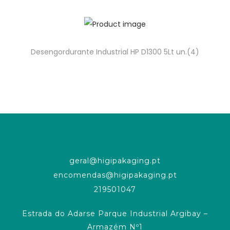
Desengordurante Industrial HP D1300 5Lt un.(4)
geral@higipakaging.pt
encomendas@higipakaging.pt
219501047
Estrada do Adarse Parque Industrial Argibay –
Armazém Nº1