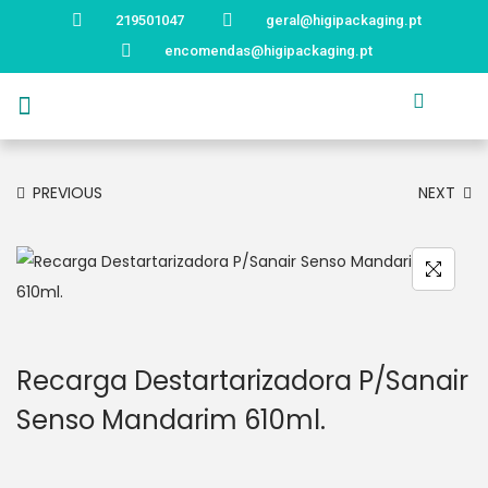
219501047
geral@higipackaging.pt
encomendas@higipackaging.pt
APRESENTAÇÃO
PRODUTOS
CURIOSIDADES
CATÁLOGOS
CONTACTOS
PREVIOUS
NEXT
Recarga Destartarizadora P/Sanair
Senso Mandarim 610ml.