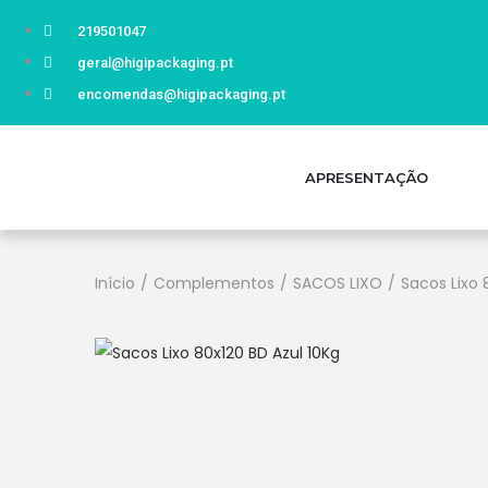
219501047
geral@higipackaging.pt
encomendas@higipackaging.pt
APRESENTAÇÃO
Início
/
Complementos
/
SACOS LIXO
/
Sacos Lixo 