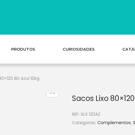
PRODUTOS
CURIOSIDADES
CATÁ
80×120 BD Azul 10Kg
Sacos Lixo 80×120
REF:
SLX 120AZ
Categorias:
Complementos
,