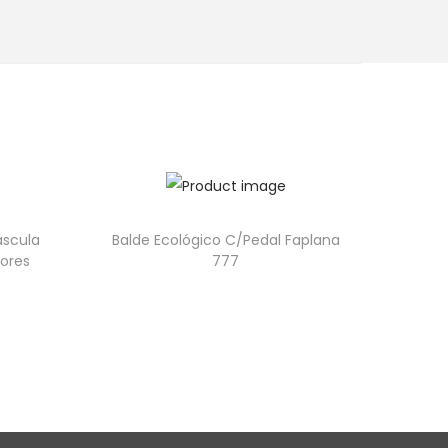
áscula
Balde Ecológico C/Pedal Faplana
ores
777