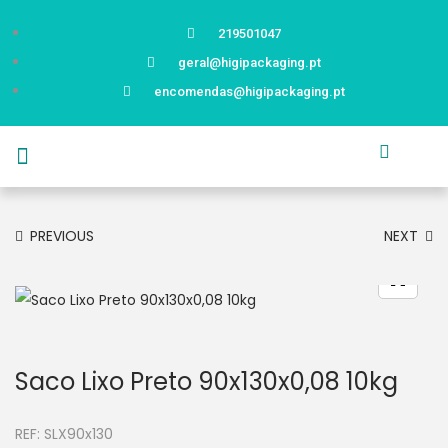
219501047
geral@higipackaging.pt
encomendas@higipackaging.pt
APRESENTAÇÃO
PRODUTOS
CURIOSIDADES
CATÁLOGOS
CONTACTOS
PREVIOUS
NEXT
Saco Lixo Preto 90x130x0,08 10kg
REF:
SLX90x130