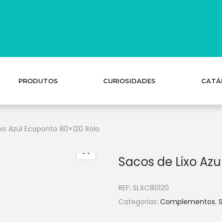
PRODUTOS
CURIOSIDADES
CATÁ
xo Azul Ecoponto 80×120 Rolo
Sacos de Lixo Azu
REF:
SLXC80120
Categorias:
Complementos
,