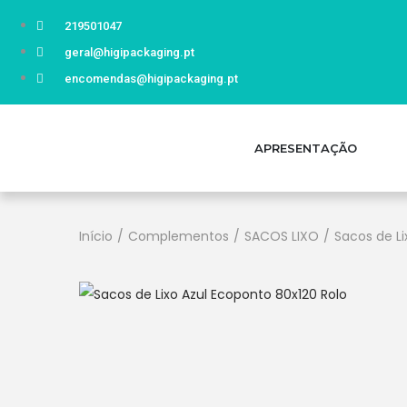
219501047
geral@higipackaging.pt
encomendas@higipackaging.pt
APRESENTAÇÃO
Início
/
Complementos
/
SACOS LIXO
/
Sacos de Li