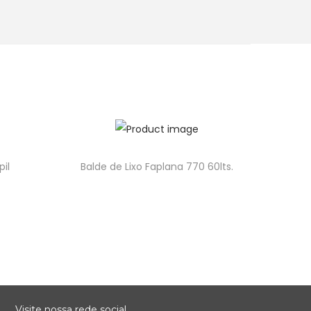
il
Balde de Lixo Faplana 770 60lts.
Visite nossa rede social