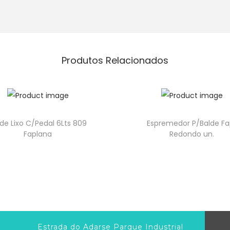
Produtos Relacionados
lde Lixo C/Pedal 6Lts 809
Espremedor P/Balde Fap
Faplana
Redondo un.
Estrada do Adarse Parque Industrial