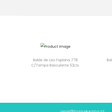
Balde de Lixo Faplana 778
Ba
C/Tampa Basculante 52Lts.
geral@higipakaging.pt