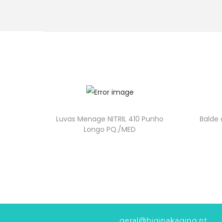
Luvas Menage NITRIL 410 Punho
Balde 
Longo PQ./MED
geral@higipakaging.pt