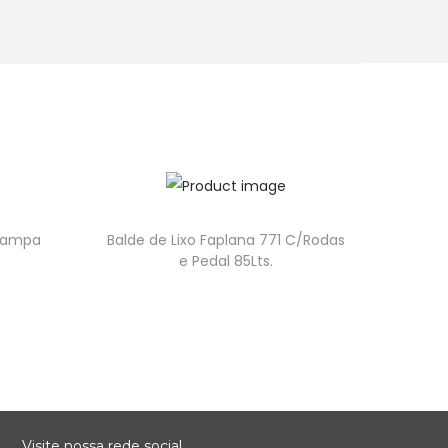
/Tampa
Balde de Lixo Faplana 771 C/Rodas
e Pedal 85Lts.
Visite nossa rede social