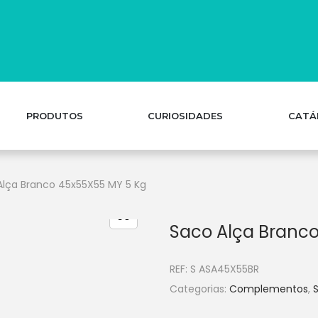
PRODUTOS
CURIOSIDADES
CATÁ
Alça Branco 45x55X55 MY 5 Kg
Saco Alça Branc
REF:
S ASA45X55BR
Categorias:
Complementos
,