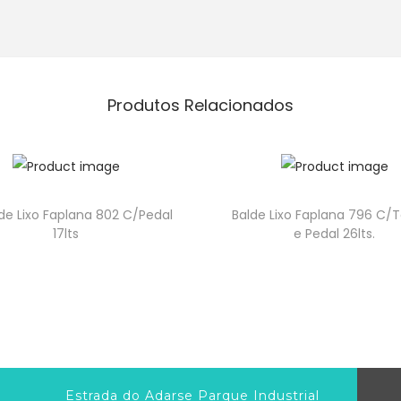
Produtos Relacionados
de Lixo Faplana 802 C/Pedal
Balde Lixo Faplana 796 C
17lts
e Pedal 26lts.
Estrada do Adarse Parque Industrial