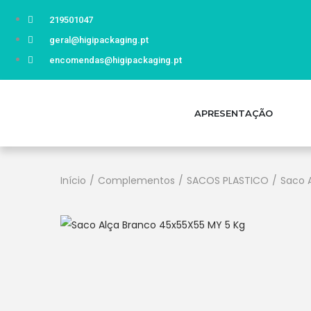
219501047
geral@higipackaging.pt
encomendas@higipackaging.pt
APRESENTAÇÃO
Início
/
Complementos
/
SACOS PLASTICO
/
Saco 