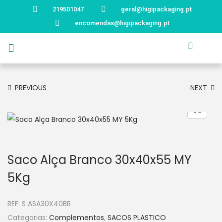
219501047
geral@higipackaging.pt
encomendas@higipackaging.pt
APRESENTAÇÃO
PRODUTOS
CURIOSIDADES
CATÁLOGOS
CONTACTOS
PREVIOUS
NEXT
Saco Alça Branco 30x40x55 MY
5Kg
REF:
S ASA30X40BR
Categorias:
Complementos
,
SACOS PLASTICO