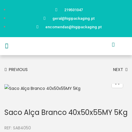
219501047
geral@higipackaging.pt
encomendas@higipackaging.pt
APRESENTAÇÃO
PRODUTOS
CURIOSIDADES
CATÁLOGOS
CONTACTOS
PREVIOUS
NEXT
Saco Alça Branco 40x50x55MY 5Kg
REF:
SAB4050