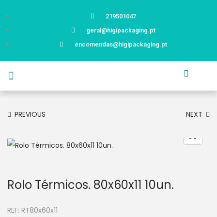
219501047
geral@higipackaging.pt
encomendas@higipackaging.pt
APRESENTAÇÃO
PRODUTOS
CURIOSIDADES
CATÁLOGOS
CONTACTOS
PREVIOUS
NEXT
Rolo Térmicos. 80x60x11 10un.
REF:
RT80x60x11