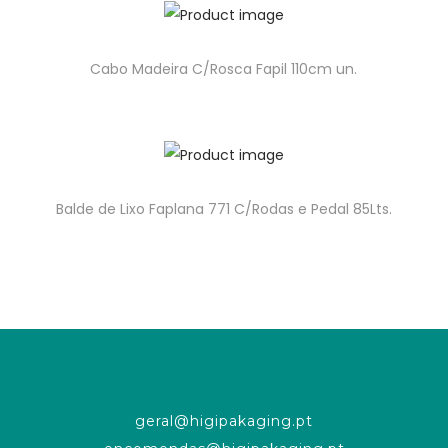
Cabo Madeira C/Rosca Fapil 110cm un.
Balde de Lixo Faplana 771 C/Rodas e Pedal 85Lts.
geral@higipakaging.pt