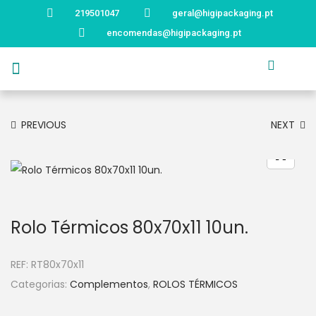
219501047
geral@higipackaging.pt
encomendas@higipackaging.pt
APRESENTAÇÃO
PRODUTOS
CURIOSIDADES
CATÁLOGOS
CONTACTOS
PREVIOUS
NEXT
Rolo Térmicos 80x70x11 10un.
REF:
RT80x70x11
Categorias:
Complementos
,
ROLOS TÉRMICOS