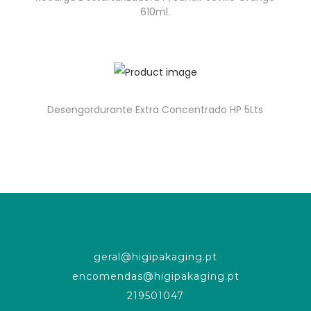
610ml.
Desengordurante Extra Concentrado HP 5Lts
geral@higipakaging.pt
encomendas@higipakaging.pt
219501047