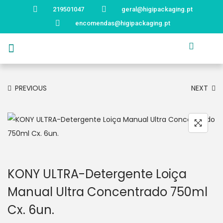
219501047
geral@higipackaging.pt
encomendas@higipackaging.pt
APRESENTAÇÃO
PRODUTOS
CURIOSIDADES
CATÁLOGOS
CONTACTOS
PREVIOUS
NEXT
KONY ULTRA-Detergente Loiça
Manual Ultra Concentrado 750ml
Cx. 6un.