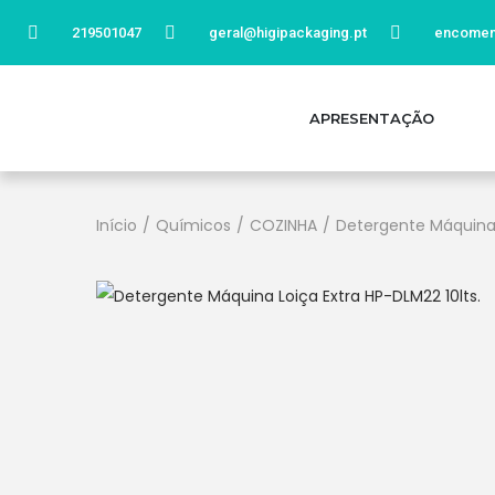
219501047
geral@higipackaging.pt
encomen
APRESENTAÇÃO
Início
/
Químicos
/
COZINHA
/
Detergente Máquina 