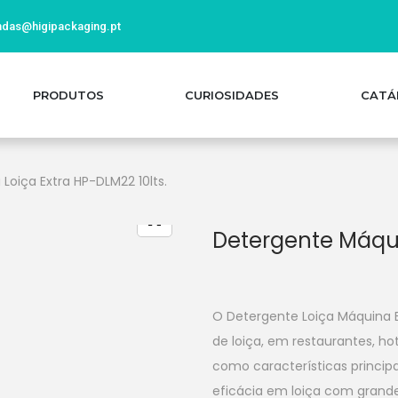
das@higipackaging.pt
PRODUTOS
CURIOSIDADES
CATÁ
Loiça Extra HP-DLM22 10lts.
Detergente Máqui
O Detergente Loiça Máquina 
de loiça, em restaurantes, ho
como características princi
eficácia em loiça com grand