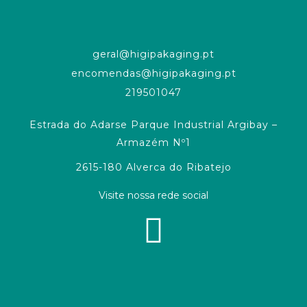
geral@higipakaging.pt
encomendas@higipakaging.pt
219501047
Estrada do Adarse Parque Industrial Argibay –
Armazém Nº1
2615-180 Alverca do Ribatejo
Visite nossa rede social