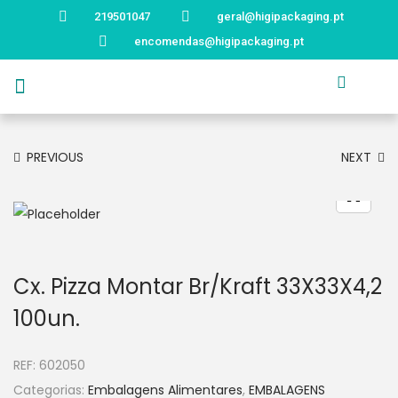
219501047
geral@higipackaging.pt
encomendas@higipackaging.pt
APRESENTAÇÃO
PRODUTOS
CURIOSIDADES
CATÁLOGOS
CONTACTOS
PREVIOUS
NEXT
Cx. Pizza Montar Br/Kraft 33X33X4,2
100un.
REF:
602050
Categorias:
Embalagens Alimentares
,
EMBALAGENS