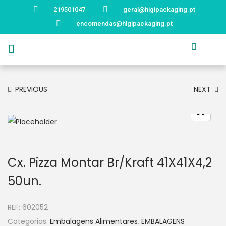
219501047
geral@higipackaging.pt
encomendas@higipackaging.pt
APRESENTAÇÃO
PRODUTOS
CURIOSIDADES
CATÁLOGOS
CONTACTOS
PREVIOUS
NEXT
Cx. Pizza Montar Br/Kraft 41X41X4,2
50un.
REF:
602052
Categorias:
Embalagens Alimentares
,
EMBALAGENS