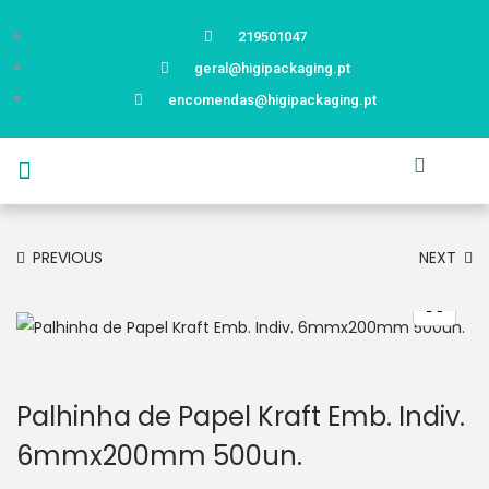
219501047
geral@higipackaging.pt
encomendas@higipackaging.pt
APRESENTAÇÃO
PRODUTOS
CURIOSIDADES
CATÁLOGOS
CONTACTOS
PREVIOUS
NEXT
Palhinha de Papel Kraft Emb. Indiv.
6mmx200mm 500un.