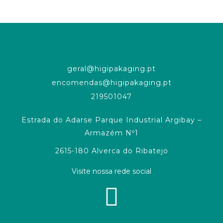
geral@higipakaging.pt
encomendas@higipakaging.pt
219501047
Estrada do Adarse Parque Industrial Argibay –
Armazém Nº1
2615-180 Alverca do Ribatejo
Visite nossa rede social