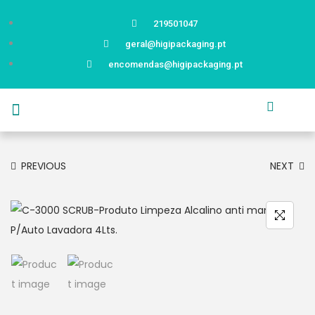
219501047
geral@higipackaging.pt
encomendas@higipackaging.pt
APRESENTAÇÃO
PRODUTOS
CURIOSIDADES
CATÁLOGOS
CONTACTOS
PREVIOUS
NEXT