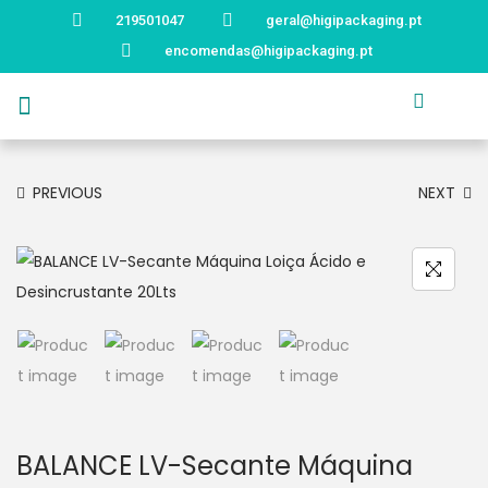
219501047
geral@higipackaging.pt
encomendas@higipackaging.pt
APRESENTAÇÃO
PRODUTOS
CURIOSIDADES
CATÁLOGOS
CONTACTOS
PREVIOUS
NEXT
BALANCE LV-Secante Máquina