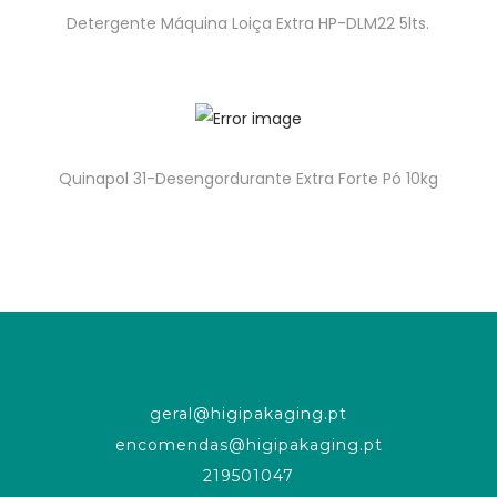
Detergente Máquina Loiça Extra HP-DLM22 5lts.
Quinapol 31-Desengordurante Extra Forte Pó 10kg
geral@higipakaging.pt
encomendas@higipakaging.pt
219501047