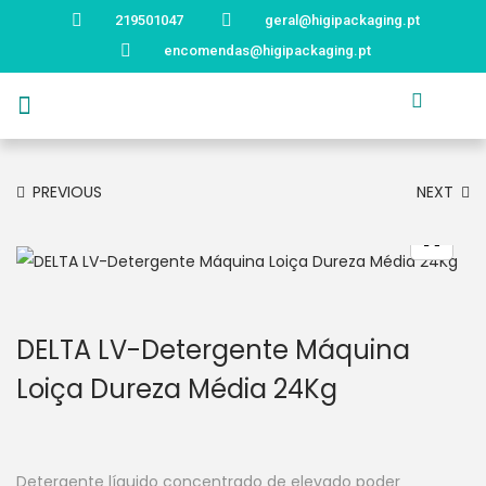
219501047
geral@higipackaging.pt
encomendas@higipackaging.pt
APRESENTAÇÃO
PRODUTOS
CURIOSIDADES
CATÁLOGOS
CONTACTOS
PREVIOUS
NEXT
DELTA LV-Detergente Máquina
Loiça Dureza Média 24Kg
Detergente líquido concentrado de elevado poder