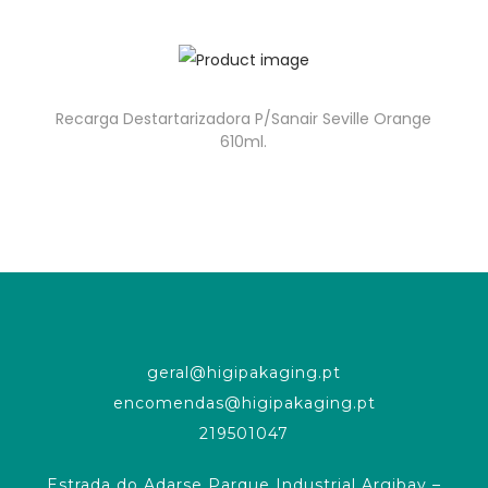
Recarga Destartarizadora P/Sanair Seville Orange
610ml.
geral@higipakaging.pt
encomendas@higipakaging.pt
219501047
Estrada do Adarse Parque Industrial Argibay –