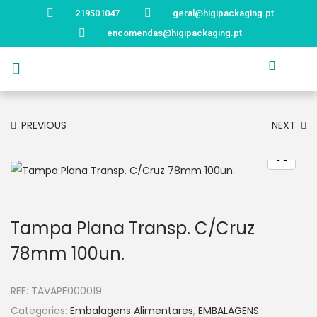
219501047
geral@higipackaging.pt
encomendas@higipackaging.pt
APRESENTAÇÃO
PRODUTOS
CURIOSIDADES
CATÁLOGOS
CONTACTOS
PREVIOUS
NEXT
Tampa Plana Transp. C/Cruz
78mm 100un.
REF:
TAVAPE000019
Categorias:
Embalagens Alimentares
,
EMBALAGENS