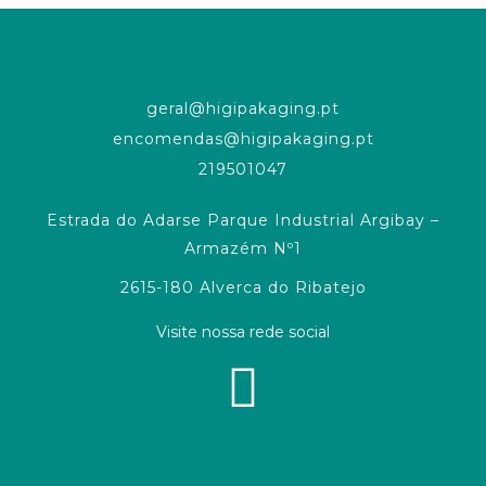
geral@higipakaging.pt
encomendas@higipakaging.pt
219501047
Estrada do Adarse Parque Industrial Argibay –
Armazém Nº1
2615-180 Alverca do Ribatejo
Visite nossa rede social