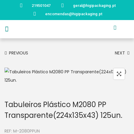
219501047
geral@higipackaging.pt
encomendas@higipackaging.pt
APRESENTAÇÃO
PRODUTOS
CURIOSIDADES
CATÁLOGOS
CONTACTOS
PREVIOUS
NEXT
Tabuleiros Plástico M2080 PP
Transparente(224x135x43) 125un.
REF:
M-2080PPUN