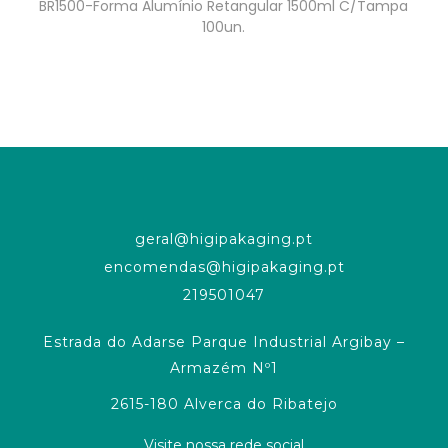
BR1500-Forma Alumínio Retangular 1500ml C/Tampa
100un.
geral@higipakaging.pt
encomendas@higipakaging.pt
219501047
Estrada do Adarse Parque Industrial Argibay –
Armazém Nº1
2615-180 Alverca do Ribatejo
Visite nossa rede social