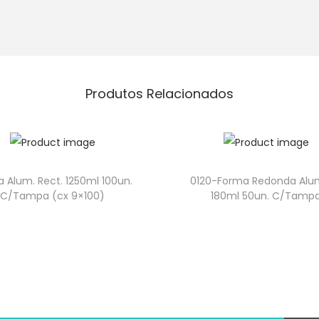
Produtos Relacionados
 Alum. Rect. 1250ml 100un.
0120-Forma Redonda Alu
C/Tampa (cx 9×100)
180ml 50un. C/Tamp