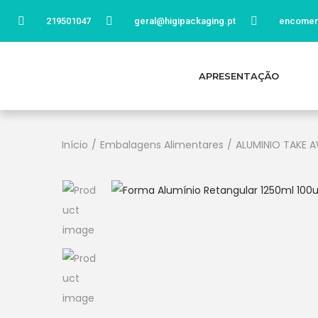
219501047
geral@higipackaging.pt
encomen
APRESENTAÇÃO
Início
/
Embalagens Alimentares
/
ALUMINIO TAKE 