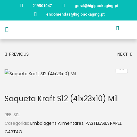
219501047
geral@higipackaging.pt
encomendas@higipackaging.pt
APRESENTAÇÃO
PRODUTOS
CURIOSIDADES
CATÁLOGOS
CONTACTOS
PREVIOUS
NEXT
Saqueta Kraft S12 (41x23x10) Mil
REF:
S12
Categorias:
Embalagens Alimentares
,
PASTELARIA PAPEL
CARTÃO