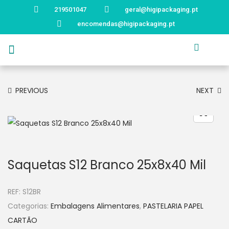
219501047
geral@higipackaging.pt
encomendas@higipackaging.pt
APRESENTAÇÃO
PRODUTOS
CURIOSIDADES
CATÁLOGOS
CONTACTOS
PREVIOUS
NEXT
Saquetas S12 Branco 25x8x40 Mil
REF:
S12BR
Categorias:
Embalagens Alimentares
,
PASTELARIA PAPEL
CARTÃO