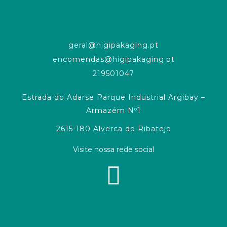
geral@higipakaging.pt
encomendas@higipakaging.pt
219501047
Estrada do Adarse Parque Industrial Argibay –
Armazém Nº1
2615-180 Alverca do Ribatejo
Visite nossa rede social