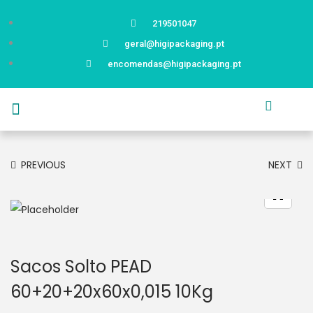
219501047
geral@higipackaging.pt
encomendas@higipackaging.pt
APRESENTAÇÃO
PRODUTOS
CURIOSIDADES
CATÁLOGOS
CONTACTOS
PREVIOUS
NEXT
Sacos Solto PEAD
60+20+20x60x0,015 10Kg