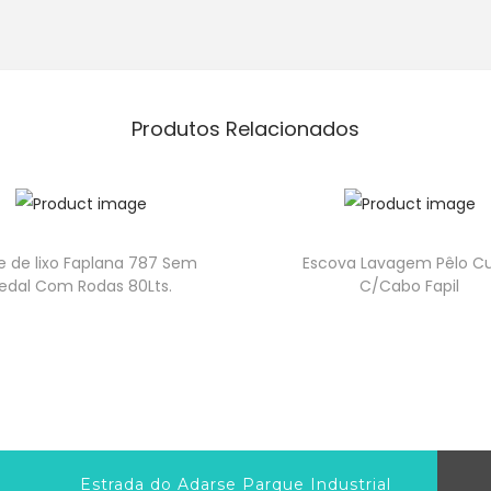
Produtos Relacionados
e de lixo Faplana 787 Sem
Escova Lavagem Pêlo C
edal Com Rodas 80Lts.
C/Cabo Fapil
Estrada do Adarse Parque Industrial