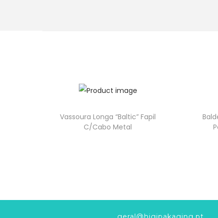
Vassoura Longa “Baltic” Fapil
Bald
C/Cabo Metal
P
geral@higipakaging.pt