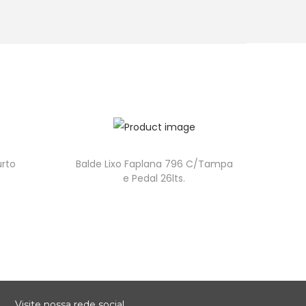
urto
Balde Lixo Faplana 796 C/Tampa
e Pedal 26lts.
Visite nossa rede social