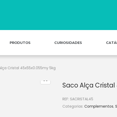
PRODUTOS
CURIOSIDADES
CATÁ
Alça Cristal 45x55x0.055my 5kg
Saco Alça Crista
REF:
SACRISTAL45
Categorias:
Complementos
,