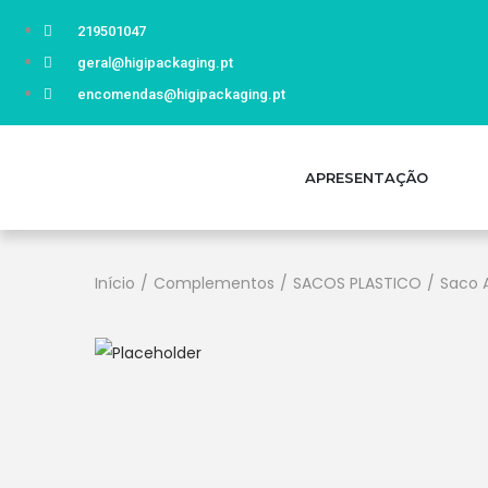
219501047
geral@higipackaging.pt
encomendas@higipackaging.pt
APRESENTAÇÃO
Início
/
Complementos
/
SACOS PLASTICO
/
Saco 