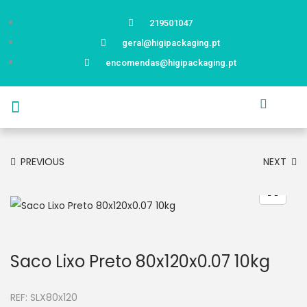
219501047
geral@higipackaging.pt
encomendas@higipackaging.pt
APRESENTAÇÃO
PRODUTOS
CURIOSIDADES
CATÁLOGOS
CONTACTOS
PREVIOUS
NEXT
Saco Lixo Preto 80x120x0.07 10kg
REF:
SLX80x120