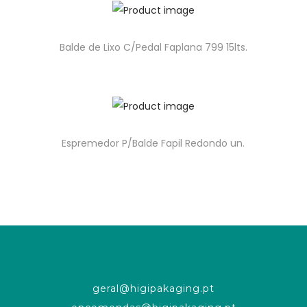
Balde de Lixo C/Pedal Faplana 799 15lts.
Espremedor P/Balde Fapil Redondo un.
geral@higipakaging.pt