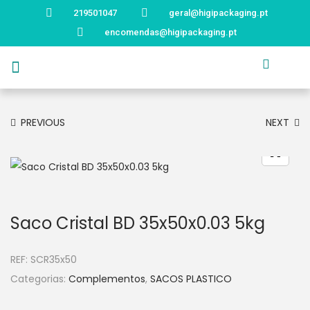
219501047
geral@higipackaging.pt
encomendas@higipackaging.pt
APRESENTAÇÃO
PRODUTOS
CURIOSIDADES
CATÁLOGOS
CONTACTOS
PREVIOUS
NEXT
Saco Cristal BD 35x50x0.03 5kg
REF:
SCR35x50
Categorias:
Complementos
,
SACOS PLASTICO