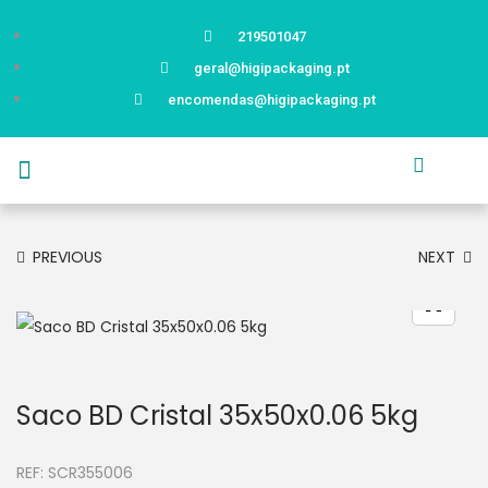
219501047
geral@higipackaging.pt
encomendas@higipackaging.pt
APRESENTAÇÃO
PRODUTOS
CURIOSIDADES
CATÁLOGOS
CONTACTOS
PREVIOUS
NEXT
Saco BD Cristal 35x50x0.06 5kg
REF:
SCR355006