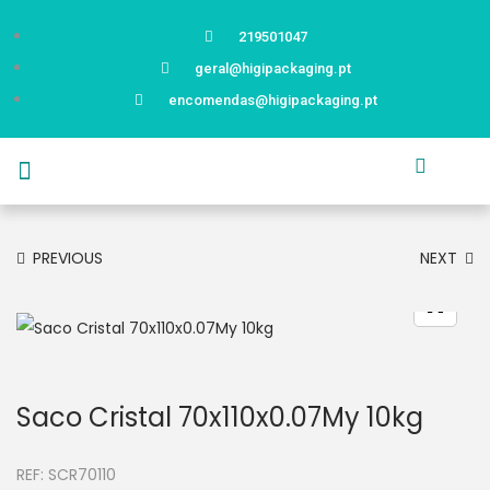
219501047
geral@higipackaging.pt
encomendas@higipackaging.pt
APRESENTAÇÃO
PRODUTOS
CURIOSIDADES
CATÁLOGOS
CONTACTOS
PREVIOUS
NEXT
Saco Cristal 70x110x0.07My 10kg
REF:
SCR70110