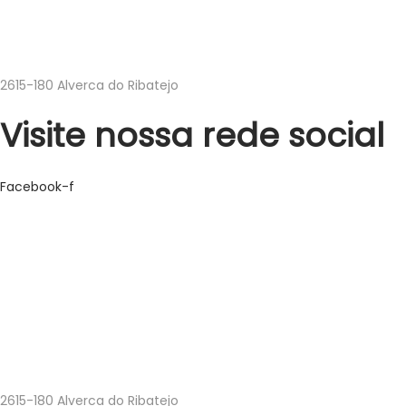
219501047
Estrada do Adarse Parque Industrial Argibay – Armazém Nº1
2615-180 Alverca do Ribatejo
Visite nossa rede social
Facebook-f
geral@higipakaging.pt
encomendas@higipakaging.pt
219501047
Estrada do Adarse Parque Industrial Argibay – Armazém Nº1
2615-180 Alverca do Ribatejo