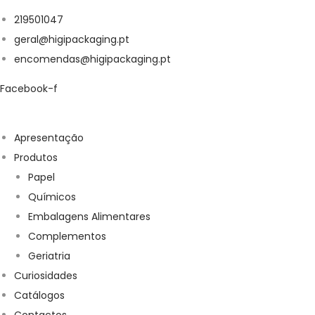
219501047
geral@higipackaging.pt
encomendas@higipackaging.pt
Facebook-f
Apresentação
Produtos
Papel
Químicos
Embalagens Alimentares
Complementos
Geriatria
Curiosidades
Catálogos