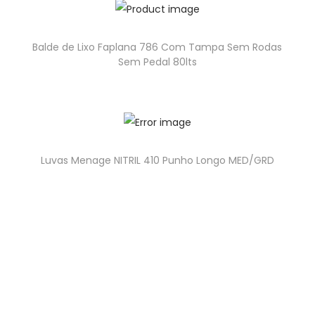
Balde de Lixo Faplana 786 Com Tampa Sem Rodas
Sem Pedal 80lts
Luvas Menage NITRIL 410 Punho Longo MED/GRD
geral@higipakaging.pt
encomendas@higipakaging.pt