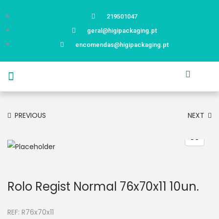
219501047
geral@higipackaging.pt
encomendas@higipackaging.pt
APRESENTAÇÃO
PRODUTOS
CURIOSIDADES
CATÁLOGOS
CONTACTOS
PREVIOUS
NEXT
Rolo Regist Normal 76x70x11 10un.
REF:
R76x70x11