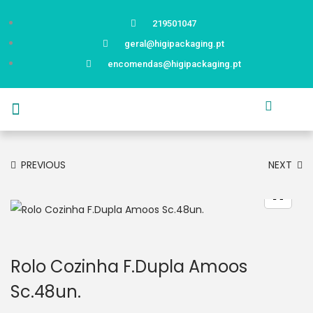
219501047
geral@higipackaging.pt
encomendas@higipackaging.pt
APRESENTAÇÃO
PRODUTOS
CURIOSIDADES
CATÁLOGOS
CONTACTOS
PREVIOUS
NEXT
Rolo Cozinha F.Dupla Amoos
Sc.48un.