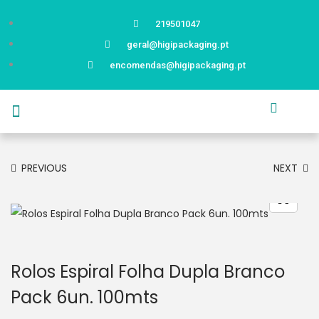
219501047
geral@higipackaging.pt
encomendas@higipackaging.pt
APRESENTAÇÃO
PRODUTOS
CURIOSIDADES
CATÁLOGOS
CONTACTOS
PREVIOUS
NEXT
Rolos Espiral Folha Dupla Branco
Pack 6un. 100mts