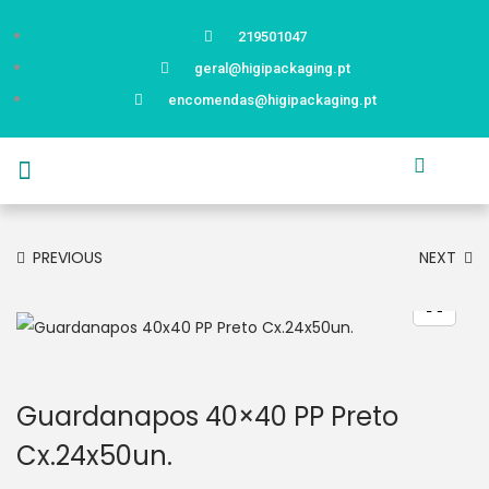
219501047
geral@higipackaging.pt
encomendas@higipackaging.pt
APRESENTAÇÃO
PRODUTOS
CURIOSIDADES
CATÁLOGOS
CONTACTOS
PREVIOUS
NEXT
Guardanapos 40×40 PP Preto
Cx.24x50un.